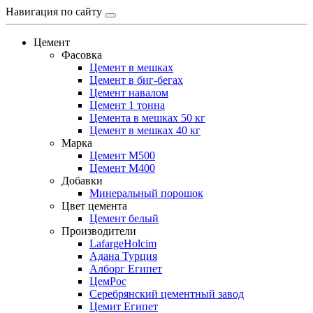
Навигация по сайту
Цемент
Фасовка
Цемент в мешках
Цемент в биг-бегах
Цемент навалом
Цемент 1 тонна
Цемента в мешках 50 кг
Цемент в мешках 40 кг
Марка
Цемент М500
Цемент М400
Добавки
Минеральный порошок
Цвет цемента
Цемент белый
Производители
LafargeHolcim
Адана Турция
Алборг Египет
ЦемРос
Серебрянский цементный завод
Цемит Египет