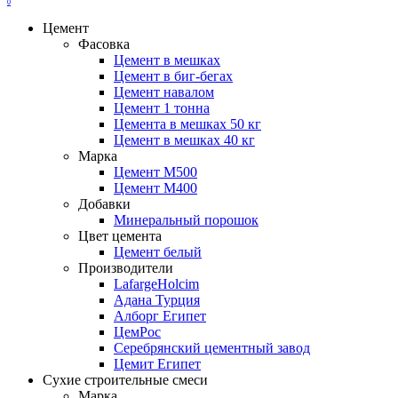
0
Цемент
Фасовка
Цемент в мешках
Цемент в биг-бегах
Цемент навалом
Цемент 1 тонна
Цемента в мешках 50 кг
Цемент в мешках 40 кг
Марка
Цемент М500
Цемент М400
Добавки
Минеральный порошок
Цвет цемента
Цемент белый
Производители
LafargeHolcim
Адана Турция
Алборг Египет
ЦемРос
Серебрянский цементный завод
Цемит Египет
Сухие строительные смеси
Марка