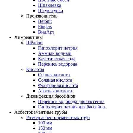
Шпаклевка
Штукатурка
Производитель
Betonit
Fingers
ВидАрт
Химреактивы
Щёлочи
Гипохлорит натрия
Аммиак водный
Каустическая сода
Перекись водорода
Кислоты
Серная кислота
Соляная кислота
Фосфорная кислота
Азотная кислота
Дизенфекция бассейнов
Перекись водорода для бассейна
Гипохлорит натрия для бассейна
Асбестоцементные трубы
Размер асбестоцементных труб
100 мм
150 мм