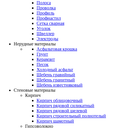
Полоса
Проволка
Профиль
Профнастил
Сетка сварная
Уголок
Швеллер
Электроды
Нерудные материалы
Асфальтовая крошка
Грунт
Керамзит
Песок
Холодный асфальт
Щебень гравийный
Щебень гранитный
Щебень известняковый
Стеновые материалы
Кирпич
Кирпич облицовочный
Кирпич рядовой силикатный
Кирпич рядовой щелевой
Кирпич строительный полнотелый
Кирпич шамотный
Гипсоволокно