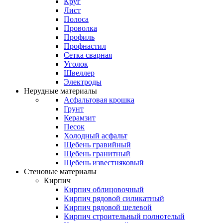
Круг
Лист
Полоса
Проволка
Профиль
Профнастил
Сетка сварная
Уголок
Швеллер
Электроды
Нерудные материалы
Асфальтовая крошка
Грунт
Керамзит
Песок
Холодный асфальт
Щебень гравийный
Щебень гранитный
Щебень известняковый
Стеновые материалы
Кирпич
Кирпич облицовочный
Кирпич рядовой силикатный
Кирпич рядовой щелевой
Кирпич строительный полнотелый