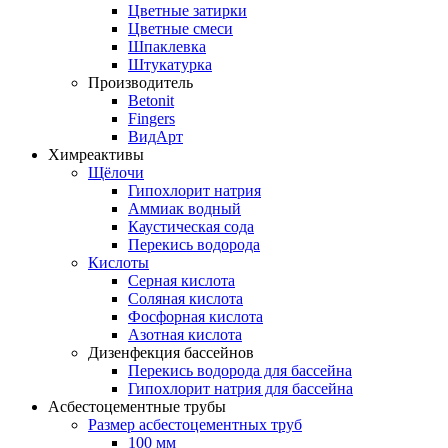
Цветные затирки
Цветные смеси
Шпаклевка
Штукатурка
Производитель
Betonit
Fingers
ВидАрт
Химреактивы
Щёлочи
Гипохлорит натрия
Аммиак водный
Каустическая сода
Перекись водорода
Кислоты
Серная кислота
Соляная кислота
Фосфорная кислота
Азотная кислота
Дизенфекция бассейнов
Перекись водорода для бассейна
Гипохлорит натрия для бассейна
Асбестоцементные трубы
Размер асбестоцементных труб
100 мм