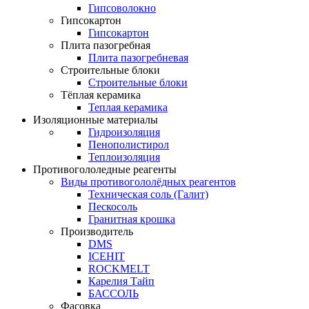
Гипсоволокно
Гипсокартон
Гипсокартон
Плита пазогребная
Плита пазогребневая
Строительные блоки
Строительные блоки
Тёплая керамика
Теплая керамика
Изоляционные материалы
Гидроизоляция
Пенополистирол
Теплоизоляция
Противогололедные реагенты
Виды противогололёдных реагентов
Техническая соль (Галит)
Пескосоль
Гранитная крошка
Производитель
DMS
ICEHIT
ROCKMELT
Карелия Тайп
БАССОЛЬ
Фасовка