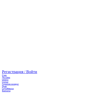
Регистрация / Войти
О нас
Доставка
Оплата
Cтатьи
Гарантии и возврат
Цены
Сертификаты
Контакты