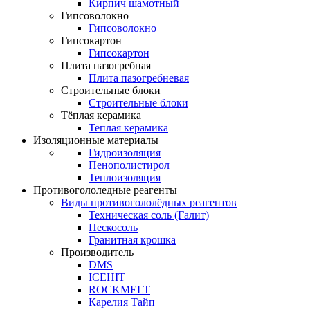
Кирпич шамотный
Гипсоволокно
Гипсоволокно
Гипсокартон
Гипсокартон
Плита пазогребная
Плита пазогребневая
Строительные блоки
Строительные блоки
Тёплая керамика
Теплая керамика
Изоляционные материалы
Гидроизоляция
Пенополистирол
Теплоизоляция
Противогололедные реагенты
Виды противогололёдных реагентов
Техническая соль (Галит)
Пескосоль
Гранитная крошка
Производитель
DMS
ICEHIT
ROCKMELT
Карелия Тайп