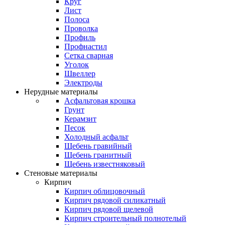
Круг
Лист
Полоса
Проволка
Профиль
Профнастил
Сетка сварная
Уголок
Швеллер
Электроды
Нерудные материалы
Асфальтовая крошка
Грунт
Керамзит
Песок
Холодный асфальт
Щебень гравийный
Щебень гранитный
Щебень известняковый
Стеновые материалы
Кирпич
Кирпич облицовочный
Кирпич рядовой силикатный
Кирпич рядовой щелевой
Кирпич строительный полнотелый