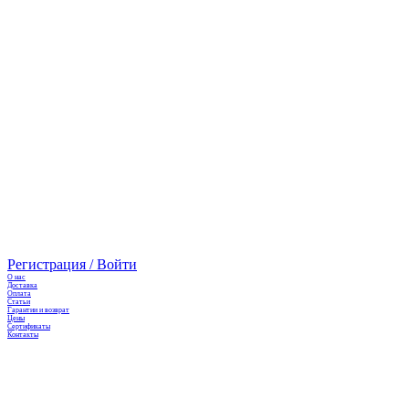
Регистрация / Войти
О нас
Доставка
Оплата
Cтатьи
Гарантии и возврат
Цены
Сертификаты
Контакты