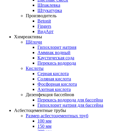
Шпаклевка
Штукатурка
Производитель
Betonit
Fingers
ВидАрт
Химреактивы
Щёлочи
Гипохлорит натрия
Аммиак водный
Каустическая сода
Перекись водорода
Кислоты
Серная кислота
Соляная кислота
Фосфорная кислота
Азотная кислота
Дизенфекция бассейнов
Перекись водорода для бассейна
Гипохлорит натрия для бассейна
Асбестоцементные трубы
Размер асбестоцементных труб
100 мм
150 мм