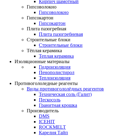
Кирпич шамотный
Гипсоволокно
Гипсоволокно
Гипсокартон
Гипсокартон
Плита пазогребная
Плита пазогребневая
Строительные блоки
Строительные блоки
Тёплая керамика
Теплая керамика
Изоляционные материалы
Гидроизоляция
Пенополистирол
Теплоизоляция
Противогололедные реагенты
Виды противогололёдных реагентов
Техническая соль (Галит)
Пескосоль
Гранитная крошка
Производитель
DMS
ICEHIT
ROCKMELT
Карелия Тайп