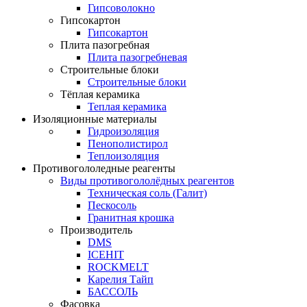
Гипсоволокно
Гипсокартон
Гипсокартон
Плита пазогребная
Плита пазогребневая
Строительные блоки
Строительные блоки
Тёплая керамика
Теплая керамика
Изоляционные материалы
Гидроизоляция
Пенополистирол
Теплоизоляция
Противогололедные реагенты
Виды противогололёдных реагентов
Техническая соль (Галит)
Пескосоль
Гранитная крошка
Производитель
DMS
ICEHIT
ROCKMELT
Карелия Тайп
БАССОЛЬ
Фасовка