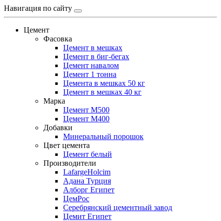
Навигация по сайту
Цемент
Фасовка
Цемент в мешках
Цемент в биг-бегах
Цемент навалом
Цемент 1 тонна
Цемента в мешках 50 кг
Цемент в мешках 40 кг
Марка
Цемент М500
Цемент М400
Добавки
Минеральный порошок
Цвет цемента
Цемент белый
Производители
LafargeHolcim
Адана Турция
Алборг Египет
ЦемРос
Серебрянский цементный завод
Цемит Египет