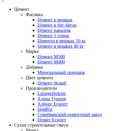
0
Цемент
Фасовка
Цемент в мешках
Цемент в биг-бегах
Цемент навалом
Цемент 1 тонна
Цемента в мешках 50 кг
Цемент в мешках 40 кг
Марка
Цемент М500
Цемент М400
Добавки
Минеральный порошок
Цвет цемента
Цемент белый
Производители
LafargeHolcim
Адана Турция
Алборг Египет
ЦемРос
Серебрянский цементный завод
Цемит Египет
Сухие строительные смеси
Марка