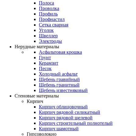
Полоса
Проволка
Профиль
Профнастил
Сетка сварная
Уголок
Швеллер
Электроды
Нерудные материалы
Асфальтовая крошка
Грунт
Керамзит
Песок
Холодный асфальт
Щебень гравийный
Щебень гранитный
Щебень известняковый
Стеновые материалы
Кирпич
Кирпич облицовочный
Кирпич рядовой силикатный
Кирпич рядовой щелевой
Кирпич строительный полнотелый
Кирпич шамотный
Гипсоволокно