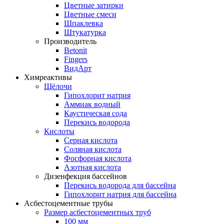
Цветные затирки
Цветные смеси
Шпаклевка
Штукатурка
Производитель
Betonit
Fingers
ВидАрт
Химреактивы
Щёлочи
Гипохлорит натрия
Аммиак водный
Каустическая сода
Перекись водорода
Кислоты
Серная кислота
Соляная кислота
Фосфорная кислота
Азотная кислота
Дизенфекция бассейнов
Перекись водорода для бассейна
Гипохлорит натрия для бассейна
Асбестоцементные трубы
Размер асбестоцементных труб
100 мм