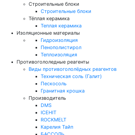
Строительные блоки
Строительные блоки
Тёплая керамика
Теплая керамика
Изоляционные материалы
Гидроизоляция
Пенополистирол
Теплоизоляция
Противогололедные реагенты
Виды противогололёдных реагентов
Техническая соль (Галит)
Пескосоль
Гранитная крошка
Производитель
DMS
ICEHIT
ROCKMELT
Карелия Тайп
БАССОЛЬ