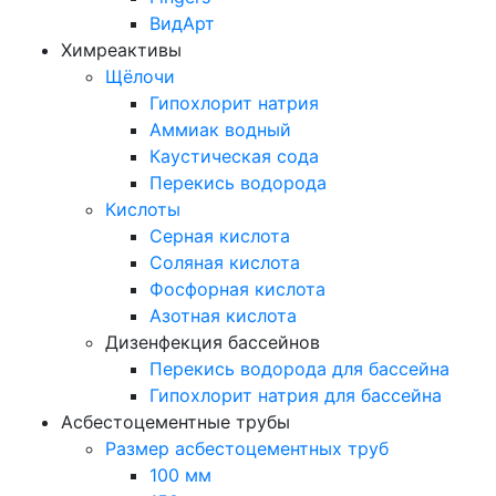
ВидАрт
Химреактивы
Щёлочи
Гипохлорит натрия
Аммиак водный
Каустическая сода
Перекись водорода
Кислоты
Серная кислота
Соляная кислота
Фосфорная кислота
Азотная кислота
Дизенфекция бассейнов
Перекись водорода для бассейна
Гипохлорит натрия для бассейна
Асбестоцементные трубы
Размер асбестоцементных труб
100 мм