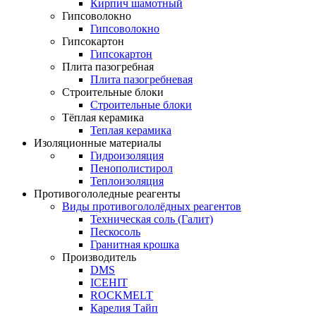
Кирпич шамотный
Гипсоволокно
Гипсоволокно
Гипсокартон
Гипсокартон
Плита пазогребная
Плита пазогребневая
Строительные блоки
Строительные блоки
Тёплая керамика
Теплая керамика
Изоляционные материалы
Гидроизоляция
Пенополистирол
Теплоизоляция
Противогололедные реагенты
Виды противогололёдных реагентов
Техническая соль (Галит)
Пескосоль
Гранитная крошка
Производитель
DMS
ICEHIT
ROCKMELT
Карелия Тайп