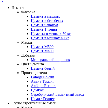
0
Цемент
Фасовка
Цемент в мешках
Цемент в биг-бегах
Цемент навалом
Цемент 1 тонна
Цемента в мешках 50 кг
Цемент в мешках 40 кг
Марка
Цемент М500
Цемент М400
Добавки
Минеральный порошок
Цвет цемента
Цемент белый
Производители
LafargeHolcim
Адана Турция
Алборг Египет
ЦемРос
Серебрянский цементный завод
Цемит Египет
Сухие строительные смеси
Марка