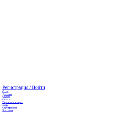
Регистрация / Войти
О нас
Доставка
Оплата
Cтатьи
Гарантии и возврат
Цены
Сертификаты
Контакты