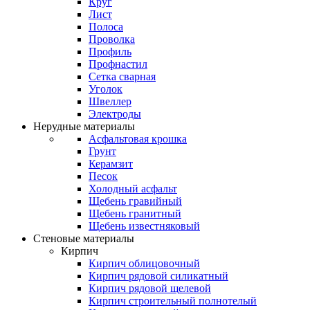
Круг
Лист
Полоса
Проволка
Профиль
Профнастил
Сетка сварная
Уголок
Швеллер
Электроды
Нерудные материалы
Асфальтовая крошка
Грунт
Керамзит
Песок
Холодный асфальт
Щебень гравийный
Щебень гранитный
Щебень известняковый
Стеновые материалы
Кирпич
Кирпич облицовочный
Кирпич рядовой силикатный
Кирпич рядовой щелевой
Кирпич строительный полнотелый