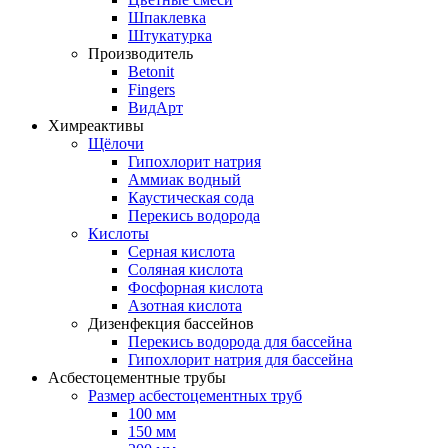
Шпаклевка
Штукатурка
Производитель
Betonit
Fingers
ВидАрт
Химреактивы
Щёлочи
Гипохлорит натрия
Аммиак водный
Каустическая сода
Перекись водорода
Кислоты
Серная кислота
Соляная кислота
Фосфорная кислота
Азотная кислота
Дизенфекция бассейнов
Перекись водорода для бассейна
Гипохлорит натрия для бассейна
Асбестоцементные трубы
Размер асбестоцементных труб
100 мм
150 мм