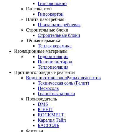
Гипсоволокно
Гипсокартон
Гипсокартон
Плита пазогребная
Плита пазогребневая
Строительные блоки
Строительные блоки
Тёплая керамика
Теплая керамика
Изоляционные материалы
Гидроизоляция
Пенополистирол
Теплоизоляция
Противогололедные реагенты
Виды противогололёдных реагентов
Техническая соль (Галит)
Пескосоль
Гранитная крошка
Производитель
DMS
ICEHIT
ROCKMELT
Карелия Тайп
БАССОЛЬ
Фасовка