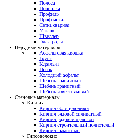
Полоса
Проволка
Профиль
Профнастил
Сетка сварная
Уголок
Швеллер
Электроды
Нерудные материалы
Асфальтовая крошка
Грунт
Керамзит
Песок
Холодный асфальт
Щебень гравийный
Щебень гранитный
Щебень известняковый
Стеновые материалы
Кирпич
Кирпич облицовочный
Кирпич рядовой силикатный
Кирпич рядовой щелевой
Кирпич строительный полнотелый
Кирпич шамотный
Гипсоволокно