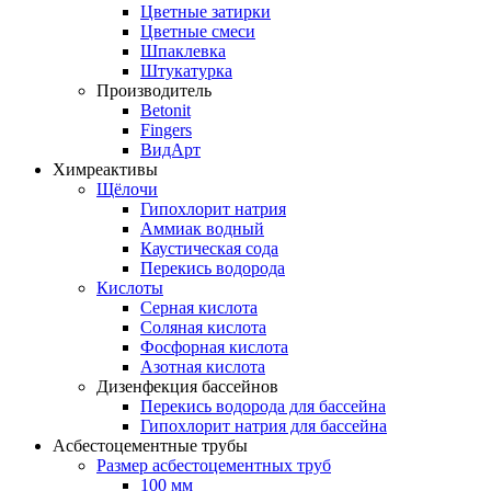
Цветные затирки
Цветные смеси
Шпаклевка
Штукатурка
Производитель
Betonit
Fingers
ВидАрт
Химреактивы
Щёлочи
Гипохлорит натрия
Аммиак водный
Каустическая сода
Перекись водорода
Кислоты
Серная кислота
Соляная кислота
Фосфорная кислота
Азотная кислота
Дизенфекция бассейнов
Перекись водорода для бассейна
Гипохлорит натрия для бассейна
Асбестоцементные трубы
Размер асбестоцементных труб
100 мм