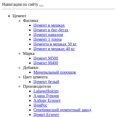
Навигация по сайту
Цемент
Фасовка
Цемент в мешках
Цемент в биг-бегах
Цемент навалом
Цемент 1 тонна
Цемента в мешках 50 кг
Цемент в мешках 40 кг
Марка
Цемент М500
Цемент М400
Добавки
Минеральный порошок
Цвет цемента
Цемент белый
Производители
LafargeHolcim
Адана Турция
Алборг Египет
ЦемРос
Серебрянский цементный завод
Цемит Египет