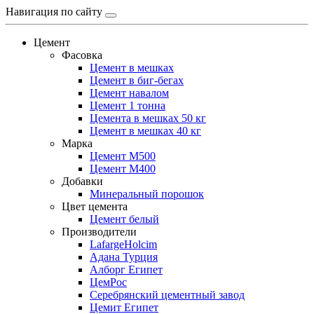
Навигация по сайту
Цемент
Фасовка
Цемент в мешках
Цемент в биг-бегах
Цемент навалом
Цемент 1 тонна
Цемента в мешках 50 кг
Цемент в мешках 40 кг
Марка
Цемент М500
Цемент М400
Добавки
Минеральный порошок
Цвет цемента
Цемент белый
Производители
LafargeHolcim
Адана Турция
Алборг Египет
ЦемРос
Серебрянский цементный завод
Цемит Египет