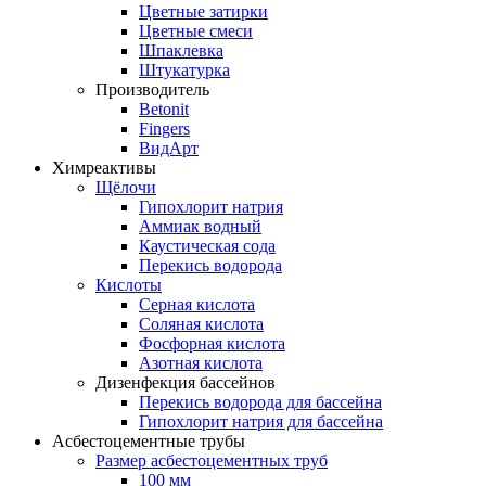
Цветные затирки
Цветные смеси
Шпаклевка
Штукатурка
Производитель
Betonit
Fingers
ВидАрт
Химреактивы
Щёлочи
Гипохлорит натрия
Аммиак водный
Каустическая сода
Перекись водорода
Кислоты
Серная кислота
Соляная кислота
Фосфорная кислота
Азотная кислота
Дизенфекция бассейнов
Перекись водорода для бассейна
Гипохлорит натрия для бассейна
Асбестоцементные трубы
Размер асбестоцементных труб
100 мм