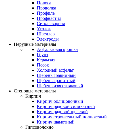
Полоса
Проволка
Профиль
Профнастил
Сетка сварная
Уголок
Швеллер
Электроды
Нерудные материалы
Асфальтовая крошка
Грунт
Керамзит
Песок
Холодный асфальт
Щебень гравийный
Щебень гранитный
Щебень известняковый
Стеновые материалы
Кирпич
Кирпич облицовочный
Кирпич рядовой силикатный
Кирпич рядовой щелевой
Кирпич строительный полнотелый
Кирпич шамотный
Гипсоволокно