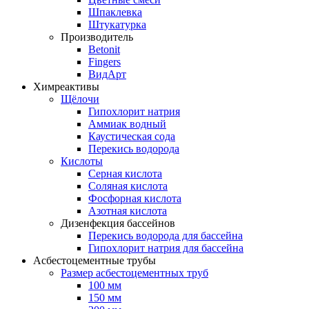
Шпаклевка
Штукатурка
Производитель
Betonit
Fingers
ВидАрт
Химреактивы
Щёлочи
Гипохлорит натрия
Аммиак водный
Каустическая сода
Перекись водорода
Кислоты
Серная кислота
Соляная кислота
Фосфорная кислота
Азотная кислота
Дизенфекция бассейнов
Перекись водорода для бассейна
Гипохлорит натрия для бассейна
Асбестоцементные трубы
Размер асбестоцементных труб
100 мм
150 мм