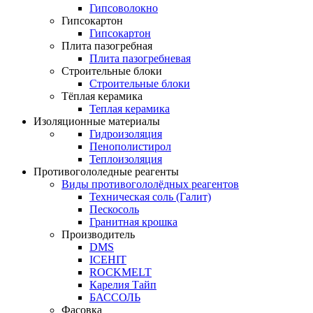
Гипсоволокно
Гипсокартон
Гипсокартон
Плита пазогребная
Плита пазогребневая
Строительные блоки
Строительные блоки
Тёплая керамика
Теплая керамика
Изоляционные материалы
Гидроизоляция
Пенополистирол
Теплоизоляция
Противогололедные реагенты
Виды противогололёдных реагентов
Техническая соль (Галит)
Пескосоль
Гранитная крошка
Производитель
DMS
ICEHIT
ROCKMELT
Карелия Тайп
БАССОЛЬ
Фасовка