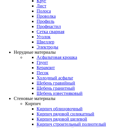
Круг
Лист
Полоса
Проволка
Профиль
Профнастил
Сетка сварная
Уголок
Швеллер
Электроды
Нерудные материалы
Асфальтовая крошка
Грунт
Керамзит
Песок
Холодный асфальт
Щебень гравийный
Щебень гранитный
Щебень известняковый
Стеновые материалы
Кирпич
Кирпич облицовочный
Кирпич рядовой силикатный
Кирпич рядовой щелевой
Кирпич строительный полнотелый