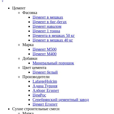
0
Цемент
Фасовка
Цемент в мешках
Цемент в биг-бегах
Цемент навалом
Цемент 1 тонна
Цемента в мешках 50 кг
Цемент в мешках 40 кг
Марка
Цемент М500
Цемент М400
Добавки
Минеральный порошок
Цвет цемента
Цемент белый
Производители
LafargeHolcim
Адана Турция
Алборг Египет
ЦемРос
Серебрянский цементный завод
Цемит Египет
Сухие строительные смеси
Марка