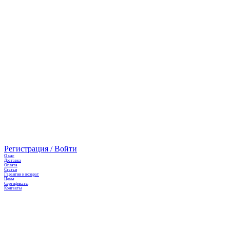
Регистрация / Войти
О нас
Доставка
Оплата
Cтатьи
Гарантии и возврат
Цены
Сертификаты
Контакты