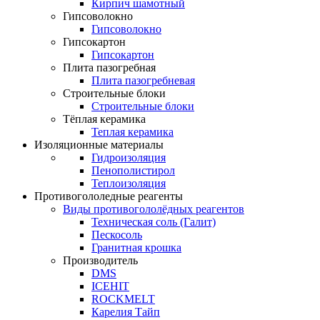
Кирпич шамотный
Гипсоволокно
Гипсоволокно
Гипсокартон
Гипсокартон
Плита пазогребная
Плита пазогребневая
Строительные блоки
Строительные блоки
Тёплая керамика
Теплая керамика
Изоляционные материалы
Гидроизоляция
Пенополистирол
Теплоизоляция
Противогололедные реагенты
Виды противогололёдных реагентов
Техническая соль (Галит)
Пескосоль
Гранитная крошка
Производитель
DMS
ICEHIT
ROCKMELT
Карелия Тайп