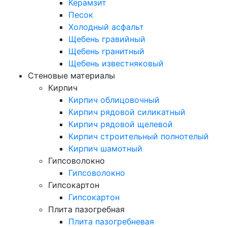
Керамзит
Песок
Холодный асфальт
Щебень гравийный
Щебень гранитный
Щебень известняковый
Стеновые материалы
Кирпич
Кирпич облицовочный
Кирпич рядовой силикатный
Кирпич рядовой щелевой
Кирпич строительный полнотелый
Кирпич шамотный
Гипсоволокно
Гипсоволокно
Гипсокартон
Гипсокартон
Плита пазогребная
Плита пазогребневая