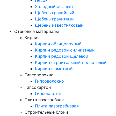
Песок
Холодный асфальт
Щебень гравийный
Щебень гранитный
Щебень известняковый
Стеновые материалы
Кирпич
Кирпич облицовочный
Кирпич рядовой силикатный
Кирпич рядовой щелевой
Кирпич строительный полнотелый
Кирпич шамотный
Гипсоволокно
Гипсоволокно
Гипсокартон
Гипсокартон
Плита пазогребная
Плита пазогребневая
Строительные блоки