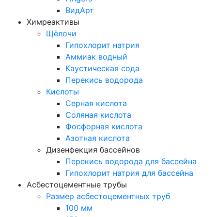
ВидАрт
Химреактивы
Щёлочи
Гипохлорит натрия
Аммиак водный
Каустическая сода
Перекись водорода
Кислоты
Серная кислота
Соляная кислота
Фосфорная кислота
Азотная кислота
Дизенфекция бассейнов
Перекись водорода для бассейна
Гипохлорит натрия для бассейна
Асбестоцементные трубы
Размер асбестоцементных труб
100 мм