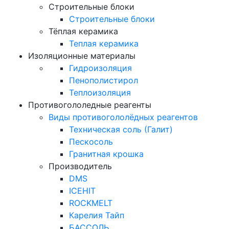
Строительные блоки
Строительные блоки
Тёплая керамика
Теплая керамика
Изоляционные материалы
Гидроизоляция
Пенополистирол
Теплоизоляция
Противогололедные реагенты
Виды противогололёдных реагентов
Техническая соль (Галит)
Пескосоль
Гранитная крошка
Производитель
DMS
ICEHIT
ROCKMELT
Карелия Тайп
БАССОЛЬ