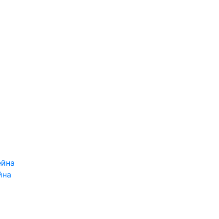
ейна
йна