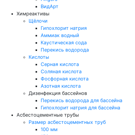
ВидАрт
Химреактивы
Щёлочи
Гипохлорит натрия
Аммиак водный
Каустическая сода
Перекись водорода
Кислоты
Серная кислота
Соляная кислота
Фосфорная кислота
Азотная кислота
Дизенфекция бассейнов
Перекись водорода для бассейна
Гипохлорит натрия для бассейна
Асбестоцементные трубы
Размер асбестоцементных труб
100 мм