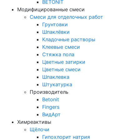
BETONIT
Модифицированные смеси
Смеси для отделочных работ
Грунтовки
Шпаклёвки
Кладочные растворы
Клеевые смеси
Стяжка пола
Цветные затирки
Цветные смеси
Шпаклевка
Штукатурка
Производитель
Betonit
Fingers
ВидАрт
Химреактивы
Щёлочи
Гипохлорит натрия