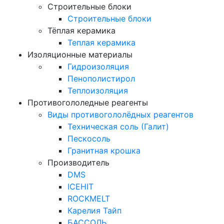
Строительные блоки
Строительные блоки
Тёплая керамика
Теплая керамика
Изоляционные материалы
Гидроизоляция
Пенополистирол
Теплоизоляция
Противогололедные реагенты
Виды противогололёдных реагентов
Техническая соль (Галит)
Пескосоль
Гранитная крошка
Производитель
DMS
ICEHIT
ROCKMELT
Карелия Тайп
БАССОЛЬ