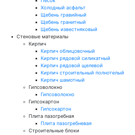
Песок
Холодный асфальт
Щебень гравийный
Щебень гранитный
Щебень известняковый
Стеновые материалы
Кирпич
Кирпич облицовочный
Кирпич рядовой силикатный
Кирпич рядовой щелевой
Кирпич строительный полнотелый
Кирпич шамотный
Гипсоволокно
Гипсоволокно
Гипсокартон
Гипсокартон
Плита пазогребная
Плита пазогребневая
Строительные блоки