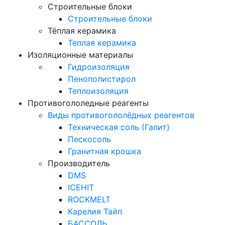
Строительные блоки
Строительные блоки
Тёплая керамика
Теплая керамика
Изоляционные материалы
Гидроизоляция
Пенополистирол
Теплоизоляция
Противогололедные реагенты
Виды противогололёдных реагентов
Техническая соль (Галит)
Пескосоль
Гранитная крошка
Производитель
DMS
ICEHIT
ROCKMELT
Карелия Тайп
БАССОЛЬ