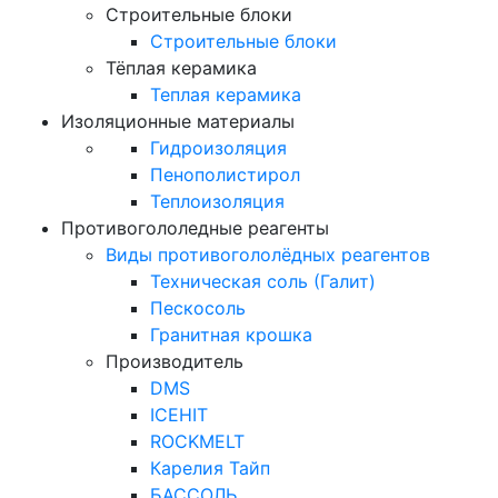
Строительные блоки
Строительные блоки
Тёплая керамика
Теплая керамика
Изоляционные материалы
Гидроизоляция
Пенополистирол
Теплоизоляция
Противогололедные реагенты
Виды противогололёдных реагентов
Техническая соль (Галит)
Пескосоль
Гранитная крошка
Производитель
DMS
ICEHIT
ROCKMELT
Карелия Тайп
БАССОЛЬ