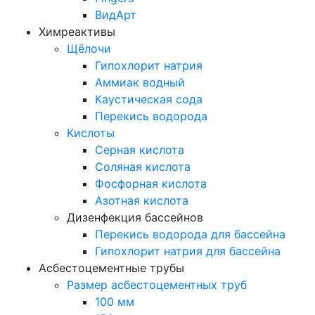
ВидАрт
Химреактивы
Щёлочи
Гипохлорит натрия
Аммиак водный
Каустическая сода
Перекись водорода
Кислоты
Серная кислота
Соляная кислота
Фосфорная кислота
Азотная кислота
Дизенфекция бассейнов
Перекись водорода для бассейна
Гипохлорит натрия для бассейна
Асбестоцементные трубы
Размер асбестоцементных труб
100 мм