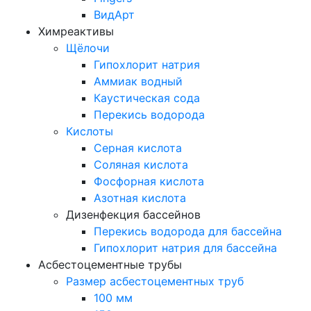
ВидАрт
Химреактивы
Щёлочи
Гипохлорит натрия
Аммиак водный
Каустическая сода
Перекись водорода
Кислоты
Серная кислота
Соляная кислота
Фосфорная кислота
Азотная кислота
Дизенфекция бассейнов
Перекись водорода для бассейна
Гипохлорит натрия для бассейна
Асбестоцементные трубы
Размер асбестоцементных труб
100 мм