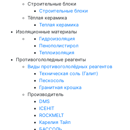
Строительные блоки
Строительные блоки
Тёплая керамика
Теплая керамика
Изоляционные материалы
Гидроизоляция
Пенополистирол
Теплоизоляция
Противогололедные реагенты
Виды противогололёдных реагентов
Техническая соль (Галит)
Пескосоль
Гранитная крошка
Производитель
DMS
ICEHIT
ROCKMELT
Карелия Тайп
БАССОЛЬ