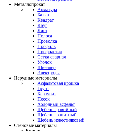
Металлопрокат
Арматура
Балка
Квадрат
Круг
Лист
Полоса
Проволка
Профиль
Профнастил
Сетка сварная
Уголок
Швеллер
Электроды
Нерудные материалы
Асфальтовая крошка
Грунт
Керамзит
Песок
Холодный асфальт
Щебень гравийный
Щебень гранитный
Щебень известняковый
Стеновые материалы
Кирпич