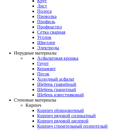
Круг
Лист
Полоса
Проволка
Профиль
Профнастил
Сетка сварная
Уголок
Швеллер
Электроды
Нерудные материалы
Асфальтовая крошка
Грунт
Керамзит
Песок
Холодный асфальт
Щебень гравийный
Щебень гранитный
Щебень известняковый
Стеновые материалы
Кирпич
Кирпич облицовочный
Кирпич рядовой силикатный
Кирпич рядовой щелевой
Кирпич строительный полнотелый