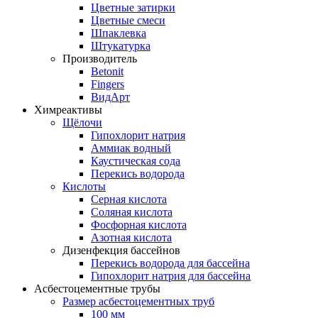
Цветные затирки
Цветные смеси
Шпаклевка
Штукатурка
Производитель
Betonit
Fingers
ВидАрт
Химреактивы
Щёлочи
Гипохлорит натрия
Аммиак водный
Каустическая сода
Перекись водорода
Кислоты
Серная кислота
Соляная кислота
Фосфорная кислота
Азотная кислота
Дизенфекция бассейнов
Перекись водорода для бассейна
Гипохлорит натрия для бассейна
Асбестоцементные трубы
Размер асбестоцементных труб
100 мм