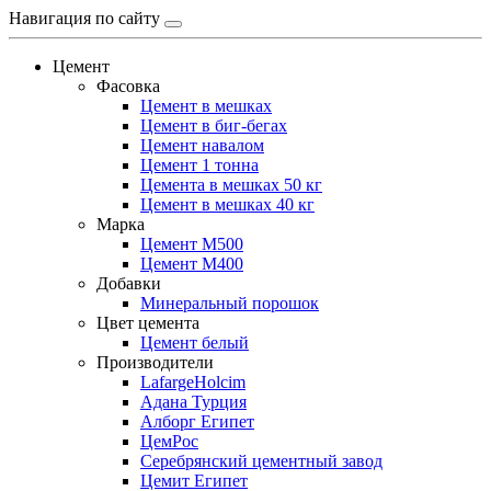
Навигация по сайту
Цемент
Фасовка
Цемент в мешках
Цемент в биг-бегах
Цемент навалом
Цемент 1 тонна
Цемента в мешках 50 кг
Цемент в мешках 40 кг
Марка
Цемент М500
Цемент М400
Добавки
Минеральный порошок
Цвет цемента
Цемент белый
Производители
LafargeHolcim
Адана Турция
Алборг Египет
ЦемРос
Серебрянский цементный завод
Цемит Египет