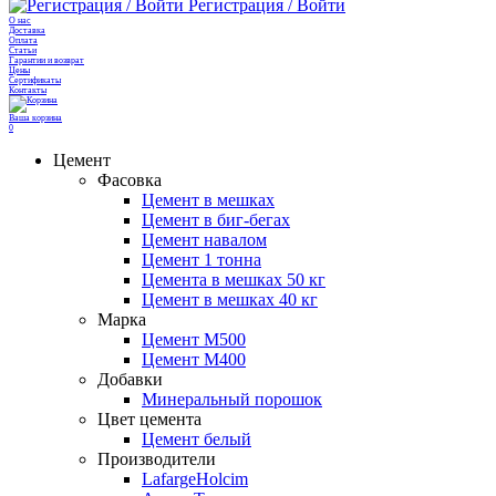
Регистрация / Войти
О нас
Доставка
Оплата
Cтатьи
Гарантии и возврат
Цены
Сертификаты
Контакты
Ваша корзина
0
Цемент
Фасовка
Цемент в мешках
Цемент в биг-бегах
Цемент навалом
Цемент 1 тонна
Цемента в мешках 50 кг
Цемент в мешках 40 кг
Марка
Цемент М500
Цемент М400
Добавки
Минеральный порошок
Цвет цемента
Цемент белый
Производители
LafargeHolcim