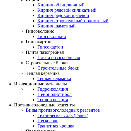
Кирпич облицовочный
Кирпич рядовой силикатный
Кирпич рядовой щелевой
Кирпич строительный полнотелый
Кирпич шамотный
Гипсоволокно
Гипсоволокно
Гипсокартон
Гипсокартон
Плита пазогребная
Плита пазогребневая
Строительные блоки
Строительные блоки
Тёплая керамика
Теплая керамика
Изоляционные материалы
Гидроизоляция
Пенополистирол
Теплоизоляция
Противогололедные реагенты
Виды противогололёдных реагентов
Техническая соль (Галит)
Пескосоль
Гранитная крошка