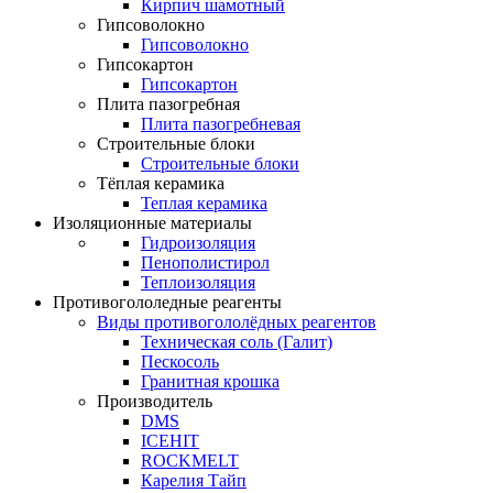
Кирпич шамотный
Гипсоволокно
Гипсоволокно
Гипсокартон
Гипсокартон
Плита пазогребная
Плита пазогребневая
Строительные блоки
Строительные блоки
Тёплая керамика
Теплая керамика
Изоляционные материалы
Гидроизоляция
Пенополистирол
Теплоизоляция
Противогололедные реагенты
Виды противогололёдных реагентов
Техническая соль (Галит)
Пескосоль
Гранитная крошка
Производитель
DMS
ICEHIT
ROCKMELT
Карелия Тайп