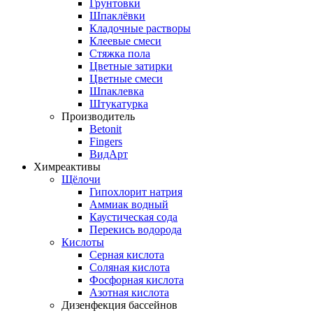
Грунтовки
Шпаклёвки
Кладочные растворы
Клеевые смеси
Стяжка пола
Цветные затирки
Цветные смеси
Шпаклевка
Штукатурка
Производитель
Betonit
Fingers
ВидАрт
Химреактивы
Щёлочи
Гипохлорит натрия
Аммиак водный
Каустическая сода
Перекись водорода
Кислоты
Серная кислота
Соляная кислота
Фосфорная кислота
Азотная кислота
Дизенфекция бассейнов