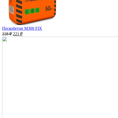
Пескобетон М300 FIX
228
₽
221
₽