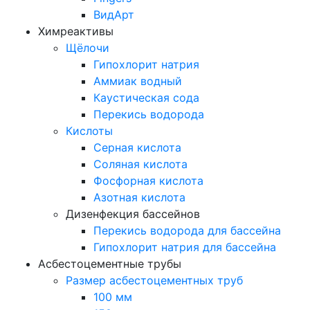
ВидАрт
Химреактивы
Щёлочи
Гипохлорит натрия
Аммиак водный
Каустическая сода
Перекись водорода
Кислоты
Серная кислота
Соляная кислота
Фосфорная кислота
Азотная кислота
Дизенфекция бассейнов
Перекись водорода для бассейна
Гипохлорит натрия для бассейна
Асбестоцементные трубы
Размер асбестоцементных труб
100 мм