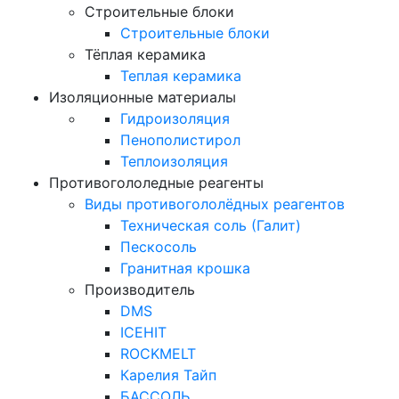
Строительные блоки
Строительные блоки
Тёплая керамика
Теплая керамика
Изоляционные материалы
Гидроизоляция
Пенополистирол
Теплоизоляция
Противогололедные реагенты
Виды противогололёдных реагентов
Техническая соль (Галит)
Пескосоль
Гранитная крошка
Производитель
DMS
ICEHIT
ROCKMELT
Карелия Тайп
БАССОЛЬ