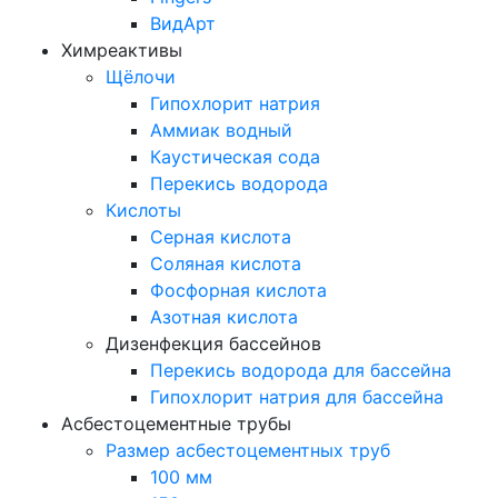
ВидАрт
Химреактивы
Щёлочи
Гипохлорит натрия
Аммиак водный
Каустическая сода
Перекись водорода
Кислоты
Серная кислота
Соляная кислота
Фосфорная кислота
Азотная кислота
Дизенфекция бассейнов
Перекись водорода для бассейна
Гипохлорит натрия для бассейна
Асбестоцементные трубы
Размер асбестоцементных труб
100 мм