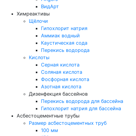
ВидАрт
Химреактивы
Щёлочи
Гипохлорит натрия
Аммиак водный
Каустическая сода
Перекись водорода
Кислоты
Серная кислота
Соляная кислота
Фосфорная кислота
Азотная кислота
Дизенфекция бассейнов
Перекись водорода для бассейна
Гипохлорит натрия для бассейна
Асбестоцементные трубы
Размер асбестоцементных труб
100 мм