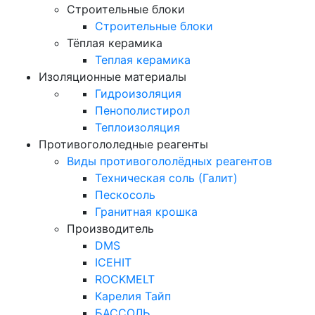
Строительные блоки
Строительные блоки
Тёплая керамика
Теплая керамика
Изоляционные материалы
Гидроизоляция
Пенополистирол
Теплоизоляция
Противогололедные реагенты
Виды противогололёдных реагентов
Техническая соль (Галит)
Пескосоль
Гранитная крошка
Производитель
DMS
ICEHIT
ROCKMELT
Карелия Тайп
БАССОЛЬ