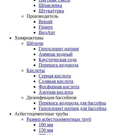
Шпаклевка
Штукатурка
Производитель
Betonit
Fingers
ВидАрт
Химреактивы
Щёлочи
Гипохлорит натрия
Аммиак водный
Каустическая сода
Перекись водорода
Кислоты
Серная кислота
Соляная кислота
Фосфорная кислота
Азотная кислота
Дизенфекция бассейнов
Перекись водорода для бассейна
Гипохлорит натрия для бассейна
Асбестоцементные трубы
Размер асбестоцементных труб
100 мм
150 мм