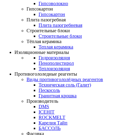
Гипсоволокно
Гипсокартон
Гипсокартон
Плита пазогребная
Плита пазогребневая
Строительные блоки
Строительные блоки
Тёплая керамика
Теплая керамика
Изоляционные материалы
Гидроизоляция
Пенополистирол
Теплоизоляция
Противогололедные реагенты
Виды противогололёдных реагентов
Техническая соль (Галит)
Пескосоль
Гранитная крошка
Производитель
DMS
ICEHIT
ROCKMELT
Карелия Тайп
БАССОЛЬ
Фасовка