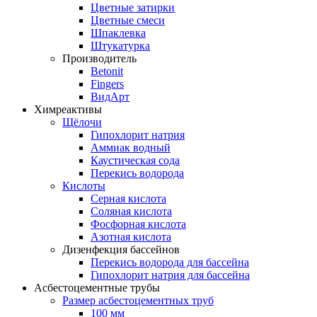
Цветные затирки
Цветные смеси
Шпаклевка
Штукатурка
Производитель
Betonit
Fingers
ВидАрт
Химреактивы
Щёлочи
Гипохлорит натрия
Аммиак водный
Каустическая сода
Перекись водорода
Кислоты
Серная кислота
Соляная кислота
Фосфорная кислота
Азотная кислота
Дизенфекция бассейнов
Перекись водорода для бассейна
Гипохлорит натрия для бассейна
Асбестоцементные трубы
Размер асбестоцементных труб
100 мм