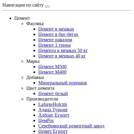
Навигация по сайту
Цемент
Фасовка
Цемент в мешках
Цемент в биг-бегах
Цемент навалом
Цемент 1 тонна
Цемента в мешках 50 кг
Цемент в мешках 40 кг
Марка
Цемент М500
Цемент М400
Добавки
Минеральный порошок
Цвет цемента
Цемент белый
Производители
LafargeHolcim
Адана Турция
Алборг Египет
ЦемРос
Серебрянский цементный завод
Цемит Египет