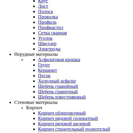
Круг
Лист
Полоса
Проволка
Профиль
Профнастил
Сетка сварная
Уголок
Швеллер
Электроды
Нерудные материалы
Асфальтовая крошка
Грунт
Керамзит
Песок
Холодный асфальт
Щебень гравийный
Щебень гранитный
Щебень известняковый
Стеновые материалы
Кирпич
Кирпич облицовочный
Кирпич рядовой силикатный
Кирпич рядовой щелевой
Кирпич строительный полнотелый