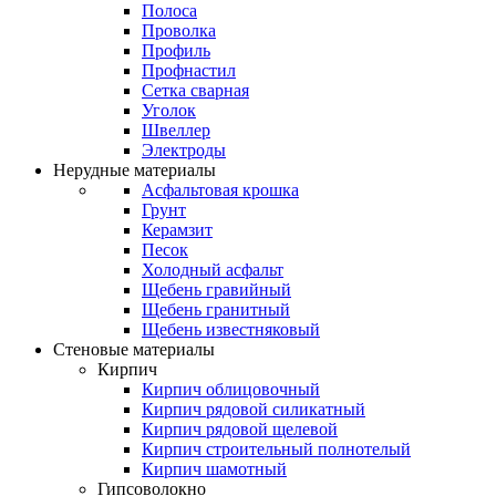
Полоса
Проволка
Профиль
Профнастил
Сетка сварная
Уголок
Швеллер
Электроды
Нерудные материалы
Асфальтовая крошка
Грунт
Керамзит
Песок
Холодный асфальт
Щебень гравийный
Щебень гранитный
Щебень известняковый
Стеновые материалы
Кирпич
Кирпич облицовочный
Кирпич рядовой силикатный
Кирпич рядовой щелевой
Кирпич строительный полнотелый
Кирпич шамотный
Гипсоволокно