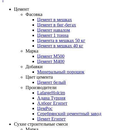
0
Цемент
Фасовка
Цемент в мешках
Цемент в биг-бегах
Цемент навалом
Цемент 1 тонна
Цемента в мешках 50 кг
Цемент в мешках 40 кг
Марка
Цемент М500
Цемент М400
Добавки
Минеральный порошок
Цвет цемента
Цемент белый
Производители
LafargeHolcim
Адана Турция
Алборг Египет
ЦемРос
Серебрянский цементный завод
Цемит Египет
Сухие строительные смеси
Марка