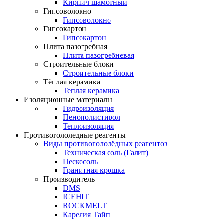
Кирпич шамотный
Гипсоволокно
Гипсоволокно
Гипсокартон
Гипсокартон
Плита пазогребная
Плита пазогребневая
Строительные блоки
Строительные блоки
Тёплая керамика
Теплая керамика
Изоляционные материалы
Гидроизоляция
Пенополистирол
Теплоизоляция
Противогололедные реагенты
Виды противогололёдных реагентов
Техническая соль (Галит)
Пескосоль
Гранитная крошка
Производитель
DMS
ICEHIT
ROCKMELT
Карелия Тайп