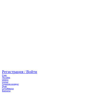
Регистрация / Войти
О нас
Доставка
Оплата
Cтатьи
Гарантии и возврат
Цены
Сертификаты
Контакты