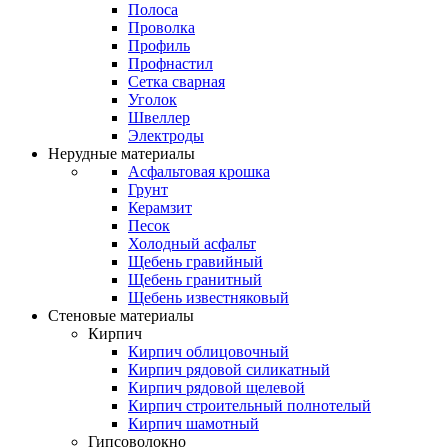
Полоса
Проволка
Профиль
Профнастил
Сетка сварная
Уголок
Швеллер
Электроды
Нерудные материалы
Асфальтовая крошка
Грунт
Керамзит
Песок
Холодный асфальт
Щебень гравийный
Щебень гранитный
Щебень известняковый
Стеновые материалы
Кирпич
Кирпич облицовочный
Кирпич рядовой силикатный
Кирпич рядовой щелевой
Кирпич строительный полнотелый
Кирпич шамотный
Гипсоволокно