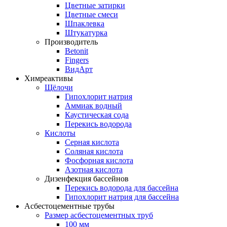
Цветные затирки
Цветные смеси
Шпаклевка
Штукатурка
Производитель
Betonit
Fingers
ВидАрт
Химреактивы
Щёлочи
Гипохлорит натрия
Аммиак водный
Каустическая сода
Перекись водорода
Кислоты
Серная кислота
Соляная кислота
Фосфорная кислота
Азотная кислота
Дизенфекция бассейнов
Перекись водорода для бассейна
Гипохлорит натрия для бассейна
Асбестоцементные трубы
Размер асбестоцементных труб
100 мм