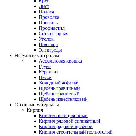
Круг
Лист
Полоса
Проволка
Профиль
Профнастил
Сетка сварная
Уголок
Швеллер
Электроды
Нерудные материалы
Асфальтовая крошка
Грунт
Керамзит
Песок
Холодный асфальт
Щебень гравийный
Щебень гранитный
Щебень известняковый
Стеновые материалы
Кирпич
Кирпич облицовочный
Кирпич рядовой силикатный
Кирпич рядовой щелевой
Кирпич строительный полнотелый