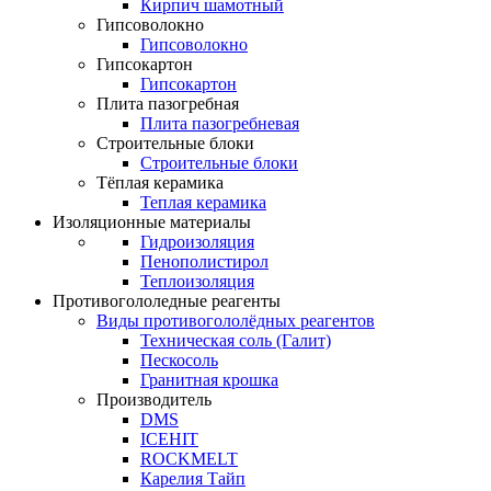
Кирпич шамотный
Гипсоволокно
Гипсоволокно
Гипсокартон
Гипсокартон
Плита пазогребная
Плита пазогребневая
Строительные блоки
Строительные блоки
Тёплая керамика
Теплая керамика
Изоляционные материалы
Гидроизоляция
Пенополистирол
Теплоизоляция
Противогололедные реагенты
Виды противогололёдных реагентов
Техническая соль (Галит)
Пескосоль
Гранитная крошка
Производитель
DMS
ICEHIT
ROCKMELT
Карелия Тайп