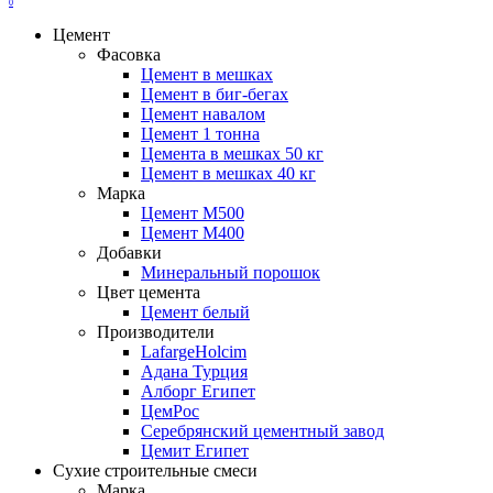
0
Цемент
Фасовка
Цемент в мешках
Цемент в биг-бегах
Цемент навалом
Цемент 1 тонна
Цемента в мешках 50 кг
Цемент в мешках 40 кг
Марка
Цемент М500
Цемент М400
Добавки
Минеральный порошок
Цвет цемента
Цемент белый
Производители
LafargeHolcim
Адана Турция
Алборг Египет
ЦемРос
Серебрянский цементный завод
Цемит Египет
Сухие строительные смеси
Марка