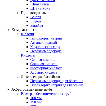
Шпаклевка
Штукатурка
Производитель
Betonit
Fingers
ВидАрт
Химреактивы
Щёлочи
Гипохлорит натрия
Аммиак водный
Каустическая сода
Перекись водорода
Кислоты
Серная кислота
Соляная кислота
Фосфорная кислота
Азотная кислота
Дизенфекция бассейнов
Перекись водорода для бассейна
Гипохлорит натрия для бассейна
Асбестоцементные трубы
Размер асбестоцементных труб
100 мм
150 мм