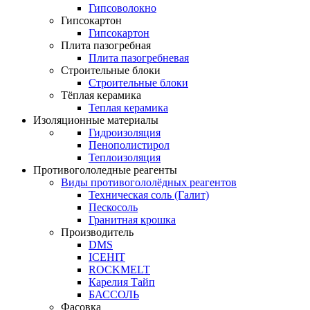
Гипсоволокно
Гипсокартон
Гипсокартон
Плита пазогребная
Плита пазогребневая
Строительные блоки
Строительные блоки
Тёплая керамика
Теплая керамика
Изоляционные материалы
Гидроизоляция
Пенополистирол
Теплоизоляция
Противогололедные реагенты
Виды противогололёдных реагентов
Техническая соль (Галит)
Пескосоль
Гранитная крошка
Производитель
DMS
ICEHIT
ROCKMELT
Карелия Тайп
БАССОЛЬ
Фасовка