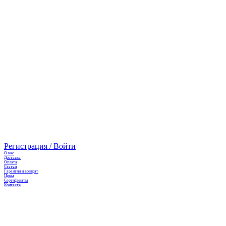
Регистрация / Войти
О нас
Доставка
Оплата
Cтатьи
Гарантии и возврат
Цены
Сертификаты
Контакты