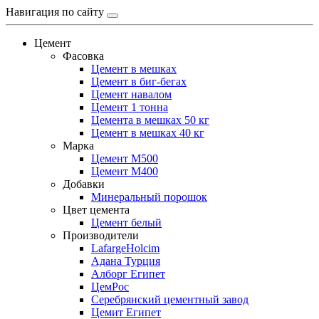
Навигация по сайту
Цемент
Фасовка
Цемент в мешках
Цемент в биг-бегах
Цемент навалом
Цемент 1 тонна
Цемента в мешках 50 кг
Цемент в мешках 40 кг
Марка
Цемент М500
Цемент М400
Добавки
Минеральный порошок
Цвет цемента
Цемент белый
Производители
LafargeHolcim
Адана Турция
Алборг Египет
ЦемРос
Серебрянский цементный завод
Цемит Египет