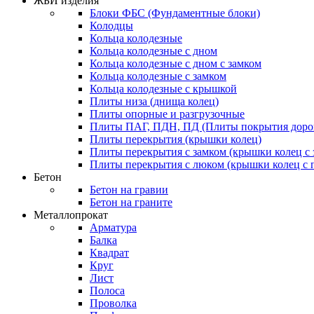
ЖБИ изделия
Блоки ФБС (Фундаментные блоки)
Колодцы
Кольца колодезные
Кольца колодезные с дном
Кольца колодезные с дном с замком
Кольца колодезные с замком
Кольца колодезные с крышкой
Плиты низа (днища колец)
Плиты опорные и разгрузочные
Плиты ПАГ, ПДН, ПД (Плиты покрытия дорог
Плиты перекрытия (крышки колец)
Плиты перекрытия с замком (крышки колец с 
Плиты перекрытия с люком (крышки колец с
Бетон
Бетон на гравии
Бетон на граните
Металлопрокат
Арматура
Балка
Квадрат
Круг
Лист
Полоса
Проволка