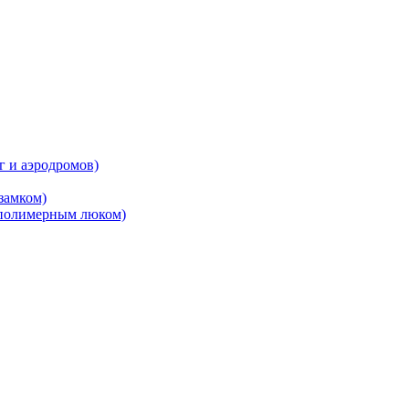
 и аэродромов)
замком)
 полимерным люком)