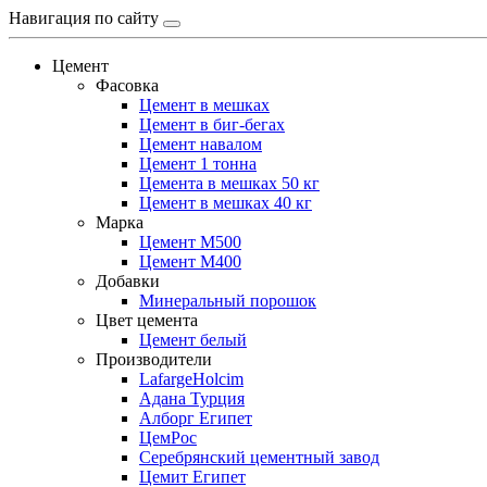
Навигация по сайту
Цемент
Фасовка
Цемент в мешках
Цемент в биг-бегах
Цемент навалом
Цемент 1 тонна
Цемента в мешках 50 кг
Цемент в мешках 40 кг
Марка
Цемент М500
Цемент М400
Добавки
Минеральный порошок
Цвет цемента
Цемент белый
Производители
LafargeHolcim
Адана Турция
Алборг Египет
ЦемРос
Серебрянский цементный завод
Цемит Египет