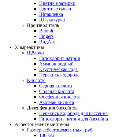
Цветные затирки
Цветные смеси
Шпаклевка
Штукатурка
Производитель
Betonit
Fingers
ВидАрт
Химреактивы
Щёлочи
Гипохлорит натрия
Аммиак водный
Каустическая сода
Перекись водорода
Кислоты
Серная кислота
Соляная кислота
Фосфорная кислота
Азотная кислота
Дизенфекция бассейнов
Перекись водорода для бассейна
Гипохлорит натрия для бассейна
Асбестоцементные трубы
Размер асбестоцементных труб
100 мм