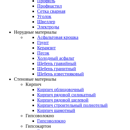
Профиль
Профнастил
Сетка сварная
Уголок
Швеллер
Электроды
Нерудные материалы
Асфальтовая крошка
Грунт
Керамзит
Песок
Холодный асфальт
Щебень гравийный
Щебень гранитный
Щебень известняковый
Стеновые материалы
Кирпич
Кирпич облицовочный
Кирпич рядовой силикатный
Кирпич рядовой щелевой
Кирпич строительный полнотелый
Кирпич шамотный
Гипсоволокно
Гипсоволокно
Гипсокартон