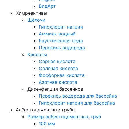
ВидАрт
Химреактивы
Щёлочи
Гипохлорит натрия
Аммиак водный
Каустическая сода
Перекись водорода
Кислоты
Серная кислота
Соляная кислота
Фосфорная кислота
Азотная кислота
Дизенфекция бассейнов
Перекись водорода для бассейна
Гипохлорит натрия для бассейна
Асбестоцементные трубы
Размер асбестоцементных труб
100 мм