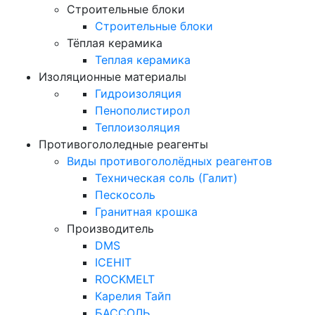
Строительные блоки
Строительные блоки
Тёплая керамика
Теплая керамика
Изоляционные материалы
Гидроизоляция
Пенополистирол
Теплоизоляция
Противогололедные реагенты
Виды противогололёдных реагентов
Техническая соль (Галит)
Пескосоль
Гранитная крошка
Производитель
DMS
ICEHIT
ROCKMELT
Карелия Тайп
БАССОЛЬ