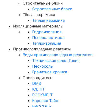
Строительные блоки
Строительные блоки
Тёплая керамика
Теплая керамика
Изоляционные материалы
Гидроизоляция
Пенополистирол
Теплоизоляция
Противогололедные реагенты
Виды противогололёдных реагентов
Техническая соль (Галит)
Пескосоль
Гранитная крошка
Производитель
DMS
ICEHIT
ROCKMELT
Карелия Тайп
БАССОЛЬ