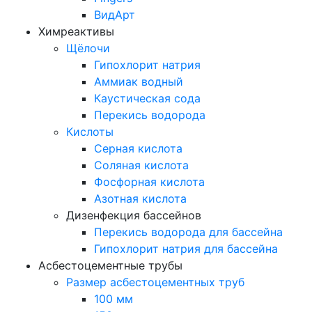
ВидАрт
Химреактивы
Щёлочи
Гипохлорит натрия
Аммиак водный
Каустическая сода
Перекись водорода
Кислоты
Серная кислота
Соляная кислота
Фосфорная кислота
Азотная кислота
Дизенфекция бассейнов
Перекись водорода для бассейна
Гипохлорит натрия для бассейна
Асбестоцементные трубы
Размер асбестоцементных труб
100 мм