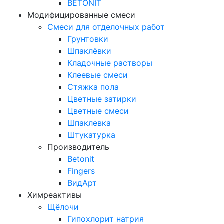
BETONIT
Модифицированные смеси
Смеси для отделочных работ
Грунтовки
Шпаклёвки
Кладочные растворы
Клеевые смеси
Стяжка пола
Цветные затирки
Цветные смеси
Шпаклевка
Штукатурка
Производитель
Betonit
Fingers
ВидАрт
Химреактивы
Щёлочи
Гипохлорит натрия