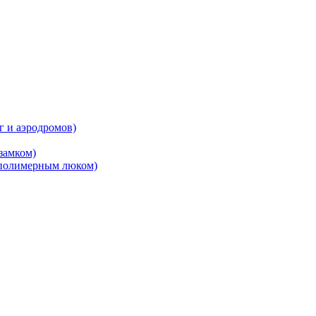
 и аэродромов)
замком)
 полимерным люком)