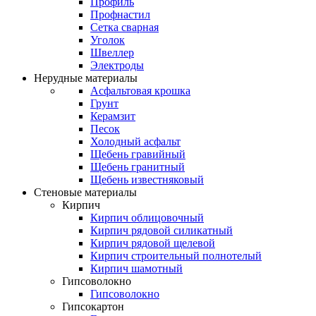
Профиль
Профнастил
Сетка сварная
Уголок
Швеллер
Электроды
Нерудные материалы
Асфальтовая крошка
Грунт
Керамзит
Песок
Холодный асфальт
Щебень гравийный
Щебень гранитный
Щебень известняковый
Стеновые материалы
Кирпич
Кирпич облицовочный
Кирпич рядовой силикатный
Кирпич рядовой щелевой
Кирпич строительный полнотелый
Кирпич шамотный
Гипсоволокно
Гипсоволокно
Гипсокартон