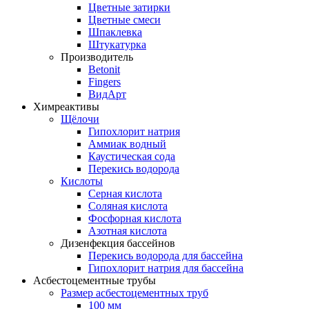
Цветные затирки
Цветные смеси
Шпаклевка
Штукатурка
Производитель
Betonit
Fingers
ВидАрт
Химреактивы
Щёлочи
Гипохлорит натрия
Аммиак водный
Каустическая сода
Перекись водорода
Кислоты
Серная кислота
Соляная кислота
Фосфорная кислота
Азотная кислота
Дизенфекция бассейнов
Перекись водорода для бассейна
Гипохлорит натрия для бассейна
Асбестоцементные трубы
Размер асбестоцементных труб
100 мм