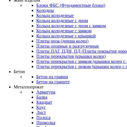
ЖБИ изделия
Блоки ФБС (Фундаментные блоки)
Колодцы
Кольца колодезные
Кольца колодезные с дном
Кольца колодезные с дном с замком
Кольца колодезные с замком
Кольца колодезные с крышкой
Плиты низа (днища колец)
Плиты опорные и разгрузочные
Плиты ПАГ, ПДН, ПД (Плиты покрытия дорог
Плиты перекрытия (крышки колец)
Плиты перекрытия с замком (крышки колец с 
Плиты перекрытия с люком (крышки колец с
Бетон
Бетон на гравии
Бетон на граните
Металлопрокат
Арматура
Балка
Квадрат
Круг
Лист
Полоса
Проволка