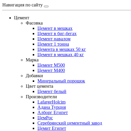
Навигация по сайту
Цемент
Фасовка
Цемент в мешках
Цемент в биг-бегах
Цемент навалом
Цемент 1 тонна
Цемента в мешках 50 кг
Цемент в мешках 40 кг
Марка
Цемент М500
Цемент М400
Добавки
Минеральный порошок
Цвет цемента
Цемент белый
Производители
LafargeHolcim
Адана Турция
Алборг Египет
ЦемРос
Серебрянский цементный завод
Цемит Египет