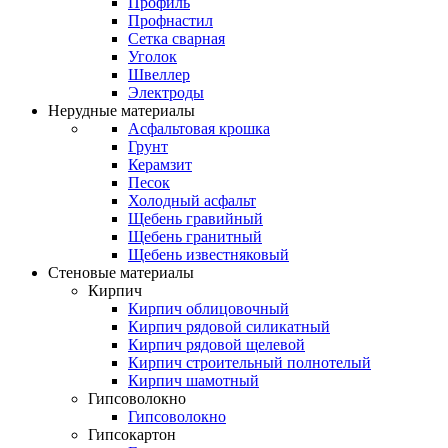
Профиль
Профнастил
Сетка сварная
Уголок
Швеллер
Электроды
Нерудные материалы
Асфальтовая крошка
Грунт
Керамзит
Песок
Холодный асфальт
Щебень гравийный
Щебень гранитный
Щебень известняковый
Стеновые материалы
Кирпич
Кирпич облицовочный
Кирпич рядовой силикатный
Кирпич рядовой щелевой
Кирпич строительный полнотелый
Кирпич шамотный
Гипсоволокно
Гипсоволокно
Гипсокартон