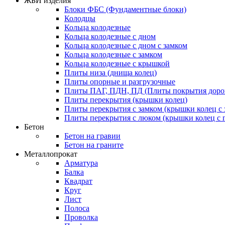
ЖБИ изделия
Блоки ФБС (Фундаментные блоки)
Колодцы
Кольца колодезные
Кольца колодезные с дном
Кольца колодезные с дном с замком
Кольца колодезные с замком
Кольца колодезные с крышкой
Плиты низа (днища колец)
Плиты опорные и разгрузочные
Плиты ПАГ, ПДН, ПД (Плиты покрытия дорог
Плиты перекрытия (крышки колец)
Плиты перекрытия с замком (крышки колец с 
Плиты перекрытия с люком (крышки колец с
Бетон
Бетон на гравии
Бетон на граните
Металлопрокат
Арматура
Балка
Квадрат
Круг
Лист
Полоса
Проволка