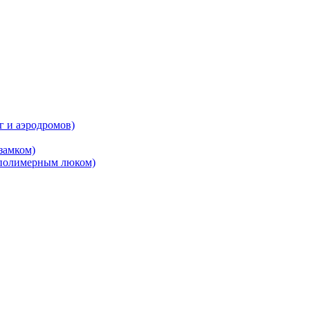
 и аэродромов)
замком)
 полимерным люком)