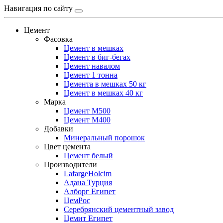
Навигация по сайту
Цемент
Фасовка
Цемент в мешках
Цемент в биг-бегах
Цемент навалом
Цемент 1 тонна
Цемента в мешках 50 кг
Цемент в мешках 40 кг
Марка
Цемент М500
Цемент М400
Добавки
Минеральный порошок
Цвет цемента
Цемент белый
Производители
LafargeHolcim
Адана Турция
Алборг Египет
ЦемРос
Серебрянский цементный завод
Цемит Египет