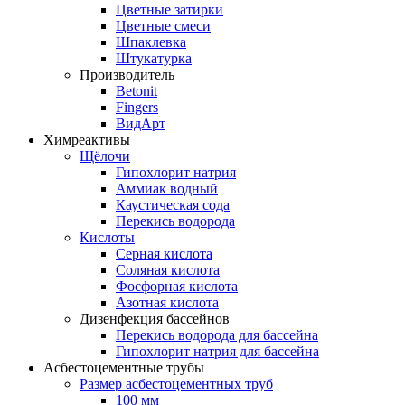
Цветные затирки
Цветные смеси
Шпаклевка
Штукатурка
Производитель
Betonit
Fingers
ВидАрт
Химреактивы
Щёлочи
Гипохлорит натрия
Аммиак водный
Каустическая сода
Перекись водорода
Кислоты
Серная кислота
Соляная кислота
Фосфорная кислота
Азотная кислота
Дизенфекция бассейнов
Перекись водорода для бассейна
Гипохлорит натрия для бассейна
Асбестоцементные трубы
Размер асбестоцементных труб
100 мм