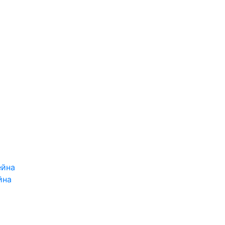
ейна
йна