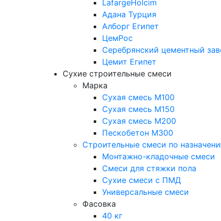
LafargeHolcim
Адана Турция
Алборг Египет
ЦемРос
Серебрянский цементный зав
Цемит Египет
Сухие строительные смеси
Марка
Сухая смесь М100
Сухая смесь М150
Сухая смесь М200
Пескобетон М300
Строительные смеси по назначен
Монтажно-кладочные смеси
Смеси для стяжки пола
Сухие смеси с ПМД
Универсальные смеси
Фасовка
40 кг