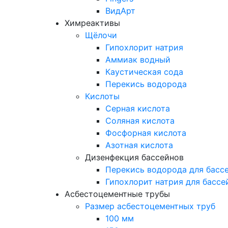
ВидАрт
Химреактивы
Щёлочи
Гипохлорит натрия
Аммиак водный
Каустическая сода
Перекись водорода
Кислоты
Серная кислота
Соляная кислота
Фосфорная кислота
Азотная кислота
Дизенфекция бассейнов
Перекись водорода для басс
Гипохлорит натрия для бассе
Асбестоцементные трубы
Размер асбестоцементных труб
100 мм