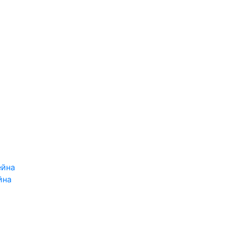
ейна
йна