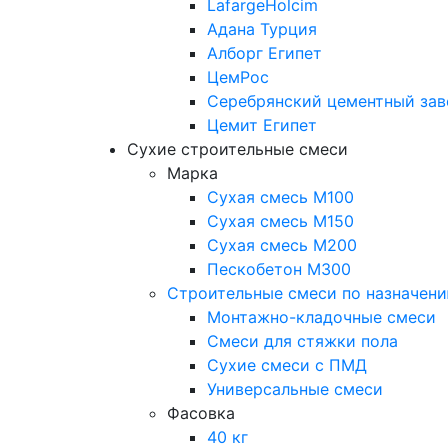
LafargeHolcim
Адана Турция
Алборг Египет
ЦемРос
Серебрянский цементный зав
Цемит Египет
Сухие строительные смеси
Марка
Сухая смесь М100
Сухая смесь М150
Сухая смесь М200
Пескобетон М300
Строительные смеси по назначен
Монтажно-кладочные смеси
Смеси для стяжки пола
Сухие смеси с ПМД
Универсальные смеси
Фасовка
40 кг