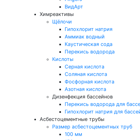
ВидАрт
Химреактивы
Щёлочи
Гипохлорит натрия
Аммиак водный
Каустическая сода
Перекись водорода
Кислоты
Серная кислота
Соляная кислота
Фосфорная кислота
Азотная кислота
Дизенфекция бассейнов
Перекись водорода для басс
Гипохлорит натрия для бассе
Асбестоцементные трубы
Размер асбестоцементных труб
100 мм