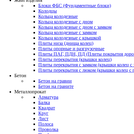
ЖБИ изделия
Блоки ФБС (Фундаментные блоки)
Колодцы
Кольца колодезные
Кольца колодезные с дном
Кольца колодезные с дном с замком
Кольца колодезные с замком
Кольца колодезные с крышкой
Плиты низа (днища колец)
Плиты опорные и разгрузочные
Плиты ПАГ, ПДН, ПД (Плиты покрытия дорог
Плиты перекрытия (крышки колец)
Плиты перекрытия с замком (крышки колец с 
Плиты перекрытия с люком (крышки колец с
Бетон
Бетон на гравии
Бетон на граните
Металлопрокат
Арматура
Балка
Квадрат
Круг
Лист
Полоса
Проволка