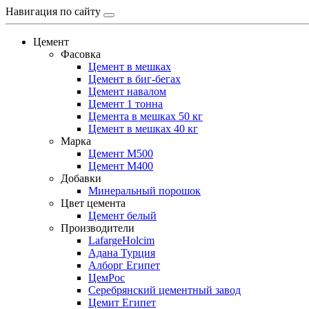
Навигация по сайту
Цемент
Фасовка
Цемент в мешках
Цемент в биг-бегах
Цемент навалом
Цемент 1 тонна
Цемента в мешках 50 кг
Цемент в мешках 40 кг
Марка
Цемент М500
Цемент М400
Добавки
Минеральный порошок
Цвет цемента
Цемент белый
Производители
LafargeHolcim
Адана Турция
Алборг Египет
ЦемРос
Серебрянский цементный завод
Цемит Египет