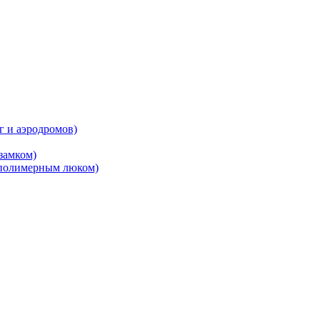
 и аэродромов)
замком)
 полимерным люком)