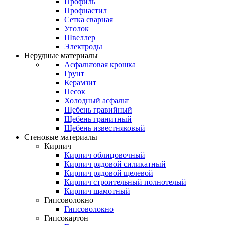
Профиль
Профнастил
Сетка сварная
Уголок
Швеллер
Электроды
Нерудные материалы
Асфальтовая крошка
Грунт
Керамзит
Песок
Холодный асфальт
Щебень гравийный
Щебень гранитный
Щебень известняковый
Стеновые материалы
Кирпич
Кирпич облицовочный
Кирпич рядовой силикатный
Кирпич рядовой щелевой
Кирпич строительный полнотелый
Кирпич шамотный
Гипсоволокно
Гипсоволокно
Гипсокартон