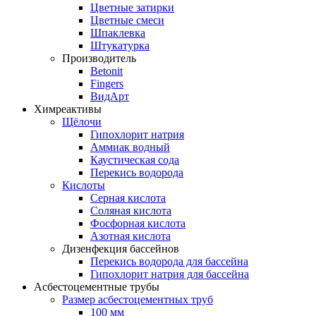
Цветные затирки
Цветные смеси
Шпаклевка
Штукатурка
Производитель
Betonit
Fingers
ВидАрт
Химреактивы
Щёлочи
Гипохлорит натрия
Аммиак водный
Каустическая сода
Перекись водорода
Кислоты
Серная кислота
Соляная кислота
Фосфорная кислота
Азотная кислота
Дизенфекция бассейнов
Перекись водорода для бассейна
Гипохлорит натрия для бассейна
Асбестоцементные трубы
Размер асбестоцементных труб
100 мм