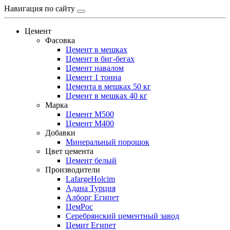
Навигация по сайту
Цемент
Фасовка
Цемент в мешках
Цемент в биг-бегах
Цемент навалом
Цемент 1 тонна
Цемента в мешках 50 кг
Цемент в мешках 40 кг
Марка
Цемент М500
Цемент М400
Добавки
Минеральный порошок
Цвет цемента
Цемент белый
Производители
LafargeHolcim
Адана Турция
Алборг Египет
ЦемРос
Серебрянский цементный завод
Цемит Египет