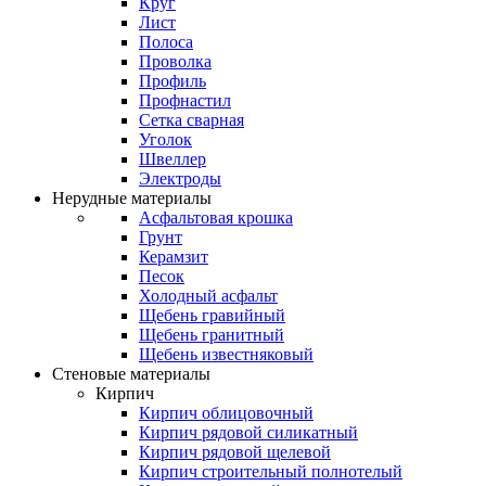
Круг
Лист
Полоса
Проволка
Профиль
Профнастил
Сетка сварная
Уголок
Швеллер
Электроды
Нерудные материалы
Асфальтовая крошка
Грунт
Керамзит
Песок
Холодный асфальт
Щебень гравийный
Щебень гранитный
Щебень известняковый
Стеновые материалы
Кирпич
Кирпич облицовочный
Кирпич рядовой силикатный
Кирпич рядовой щелевой
Кирпич строительный полнотелый