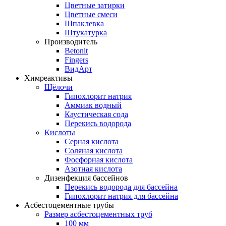
Цветные затирки
Цветные смеси
Шпаклевка
Штукатурка
Производитель
Betonit
Fingers
ВидАрт
Химреактивы
Щёлочи
Гипохлорит натрия
Аммиак водный
Каустическая сода
Перекись водорода
Кислоты
Серная кислота
Соляная кислота
Фосфорная кислота
Азотная кислота
Дизенфекция бассейнов
Перекись водорода для бассейна
Гипохлорит натрия для бассейна
Асбестоцементные трубы
Размер асбестоцементных труб
100 мм