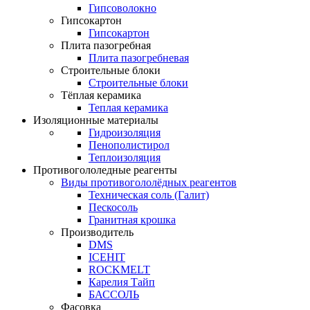
Гипсоволокно
Гипсокартон
Гипсокартон
Плита пазогребная
Плита пазогребневая
Строительные блоки
Строительные блоки
Тёплая керамика
Теплая керамика
Изоляционные материалы
Гидроизоляция
Пенополистирол
Теплоизоляция
Противогололедные реагенты
Виды противогололёдных реагентов
Техническая соль (Галит)
Пескосоль
Гранитная крошка
Производитель
DMS
ICEHIT
ROCKMELT
Карелия Тайп
БАССОЛЬ
Фасовка