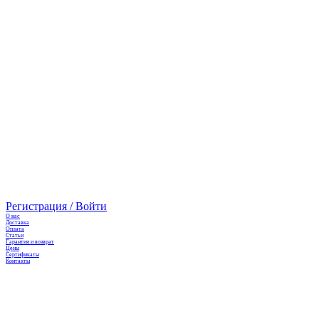
Регистрация / Войти
О нас
Доставка
Оплата
Cтатьи
Гарантии и возврат
Цены
Сертификаты
Контакты