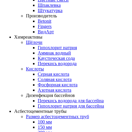
Шпаклевка
Штукатурка
Производитель
Betonit
Fingers
ВидАрт
Химреактивы
Щёлочи
Гипохлорит натрия
Аммиак водный
Каустическая сода
Перекись водорода
Кислоты
Серная кислота
Соляная кислота
Фосфорная кислота
Азотная кислота
Дизенфекция бассейнов
Перекись водорода для бассейна
Гипохлорит натрия для бассейна
Асбестоцементные трубы
Размер асбестоцементных труб
100 мм
150 мм