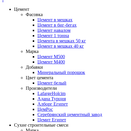
0
Цемент
Фасовка
Цемент в мешках
Цемент в биг-бегах
Цемент навалом
Цемент 1 тонна
Цемента в мешках 50 кг
Цемент в мешках 40 кг
Марка
Цемент М500
Цемент М400
Добавки
Минеральный порошок
Цвет цемента
Цемент белый
Производители
LafargeHolcim
Адана Турция
Алборг Египет
ЦемРос
Серебрянский цементный завод
Цемит Египет
Сухие строительные смеси
Марка