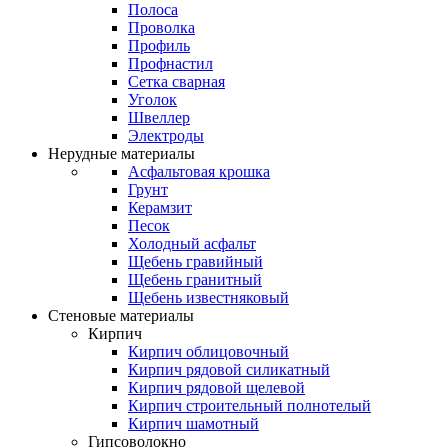
Полоса
Проволка
Профиль
Профнастил
Сетка сварная
Уголок
Швеллер
Электроды
Нерудные материалы
Асфальтовая крошка
Грунт
Керамзит
Песок
Холодный асфальт
Щебень гравийный
Щебень гранитный
Щебень известняковый
Стеновые материалы
Кирпич
Кирпич облицовочный
Кирпич рядовой силикатный
Кирпич рядовой щелевой
Кирпич строительный полнотелый
Кирпич шамотный
Гипсоволокно