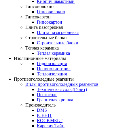
Кирпич шамотный
Гипсоволокно
Гипсоволокно
Гипсокартон
Гипсокартон
Плита пазогребная
Плита пазогребневая
Строительные блоки
Строительные блоки
Тёплая керамика
Теплая керамика
Изоляционные материалы
Гидроизоляция
Пенополистирол
Теплоизоляция
Противогололедные реагенты
Виды противогололёдных реагентов
Техническая соль (Галит)
Пескосоль
Гранитная крошка
Производитель
DMS
ICEHIT
ROCKMELT
Карелия Тайп